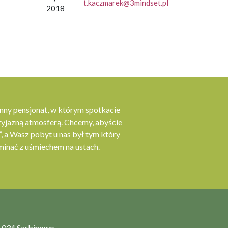
t.kaczmarek@3mindset.pl
2018
ny pensjonat, w którym spotkacie
rzyjazną atmosferą. Chcemy, abyście
”, a Wasz pobyt u nas był tym który
minać z uśmiechem na ustach.
6-034 Sarbinowo