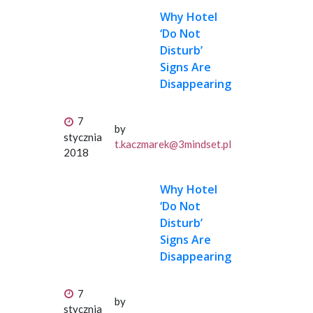
Why Hotel
‘Do Not
Disturb’
Signs Are
Disappearing
7
by
stycznia
t.kaczmarek@3mindset.pl
2018
Why Hotel
‘Do Not
Disturb’
Signs Are
Disappearing
7
by
stycznia