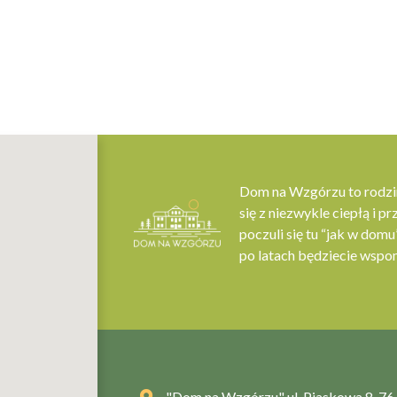
Dom na Wzgórzu to rodzin
się z niezwykle ciepłą i p
poczuli się tu “jak w domu
po latach będziecie wspo
"Dom na Wzgórzu" ul. Piaskowa 8, 7