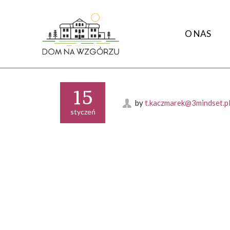
O NAS
15
by
t.kaczmarek@3mindset.p
styczeń